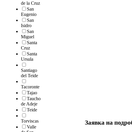
de la Cruz
San
Eugenio
San
Isidro
San
Miguel
Santa
Cruz
Santa
Ursula
Santiago
del Teide
Tacoronte
Tajao
Taucho
de Adeje
Teide
Torviscas
Заявка на подр
Valle