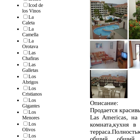
Icod de
los Vinos
La
Caleta
La
Camella
La
Orotava
Las
Chafiras
Las
Galletas
Los
Abrigos
Los
Cristianos
Los
Описание:
Gigantes
Продается красив
Los
Las Americas, на
Menores
комната,кухня в 
Los
Olivos
терраса.Полност
Los
общий общий б