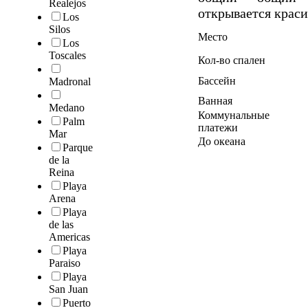
Realejos
открывается крас
Los
Silos
Место
Los
Toscales
Кол-во спален
Бассейн
Madronal
Ванная
Medano
Коммунальные
Palm
платежи
Mar
До океана
Parque
de la
Reina
Playa
Arena
Playa
de las
Americas
Playa
Paraiso
Playa
San Juan
Puerto