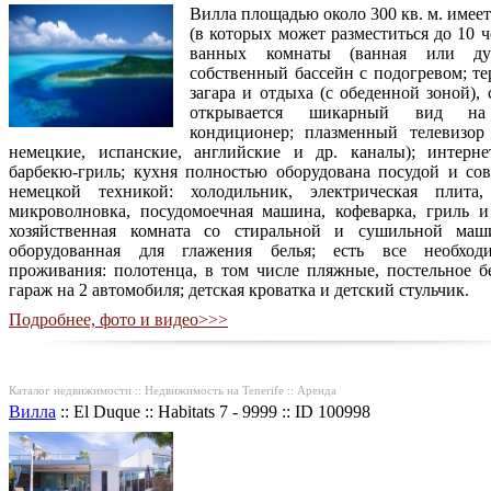
Вилла площадью около 300 кв. м. имеет
(в которых может разместиться до 10 ч
ванных комнаты (ванная или ду
собственный бассейн с подогревом; те
загара и отдыха (с обеденной зоной),
открывается шикарный вид на 
кондиционер; плазменный телевизор 
немецкие, испанские, английские и др. каналы); интернет
барбекю-гриль; кухня полностью оборудована посудой и со
немецкой техникой: холодильник, электрическая плита,
микроволновка, посудомоечная машина, кофеварка, гриль и 
хозяйственная комната со стиральной и сушильной маш
оборудованная для глажения белья; есть все необход
проживания: полотенца, в том числе пляжные, постельное бе
гараж на 2 автомобиля; детская кроватка и детский стульчик.
Подробнее, фото и видео>>>
Каталог недвижимости :: Недвижимость на Tenerife :: Аренда
Вилла
::
El Duque
::
Habitats 7 - 9999
::
ID 100998