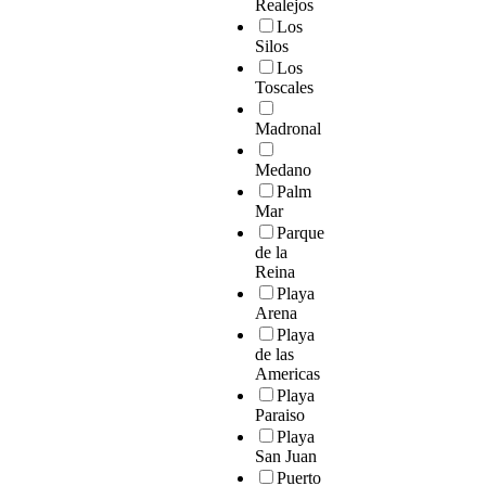
Realejos
Los
Silos
Los
Toscales
Madronal
Medano
Palm
Mar
Parque
de la
Reina
Playa
Arena
Playa
de las
Americas
Playa
Paraiso
Playa
San Juan
Puerto