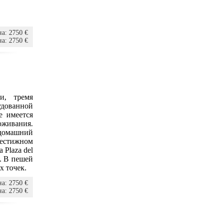
а: 2750 €
а: 2750 €
и, тремя
удованной
е имеется
оживания.
домашний
рестижном
 Plaza del
. В пешей
х точек.
а: 2750 €
а: 2750 €