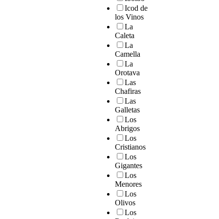
Icod de
los Vinos
La
Caleta
La
Camella
La
Orotava
Las
Chafiras
Las
Galletas
Los
Abrigos
Los
Cristianos
Los
Gigantes
Los
Menores
Los
Olivos
Los