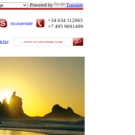
Powered by
Translate
+34 634 112065
tucasaestate
+7 495 9691499
акты
: