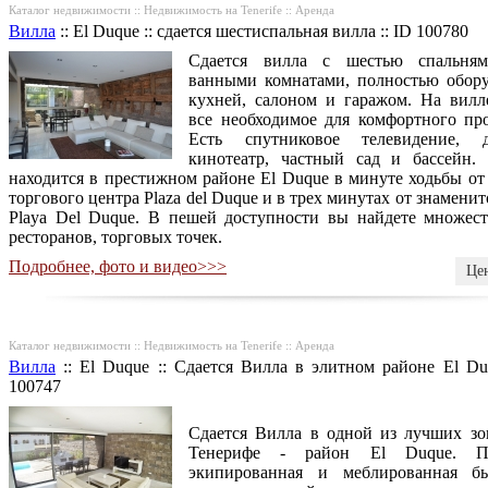
Каталог недвижимости :: Недвижимость на Tenerife :: Аренда
Вилла
::
El Duque
::
сдается шестиспальная вилла
::
ID 100780
Сдается вилла с шестью спальням
ванными комнатами, полностью обор
кухней, салоном и гаражом. На вилл
все необходимое для комфортного пр
Есть спутниковое телевидение, 
кинотеатр, частный сад и бассейн.
находится в престижном районе El Duque в минуте ходьбы от
торгового центра Plaza del Duque и в трех минутах от знамени
Playa Del Duque. В пешей доступности вы найдете множест
ресторанов, торговых точек.
Подробнее, фото и видео>>>
Цен
Каталог недвижимости :: Недвижимость на Tenerife :: Аренда
Вилла
::
El Duque
::
Сдается Вилла в элитном районе El Du
100747
Сдается Вилла в одной из лучших зо
Тенерифе - район El Duque. П
экипированная и меблированная б