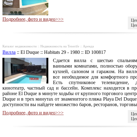
Подробнее, фото и видео>>>
Цен
Цен
Каталог недвижимости :: Недвижимость на Tenerife :: Аренда
Вилла
::
El Duque
::
Habitats 29 - 1980
::
ID 100817
Сдается вилла с шестью спальням
ванными комнатами, полностью обор
кухней, салоном и гаражом. На вилл
все необходимое для комфортного пр
Есть спутниковое телевидение, 
кинотеатр, частный сад и бассейн. Комплекс находится в п
районе El Duque в минуте ходьбы от крупного торгового центра
Duque и в трех минутах от знаменитого пляжа Playa Del Duque
доступности вы найдете множество баров, ресторанов, торговы
Подробнее, фото и видео>>>
Цен
Цен