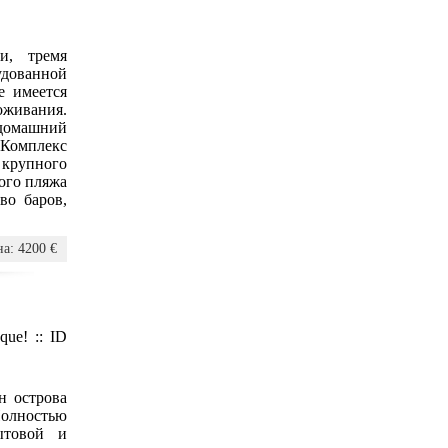
и, тремя
удованной
е имеется
оживания.
домашний
 Комплекс
 крупного
того пляжа
во баров,
а: 4200 €
que!
::
ID
н острова
олностью
ытовой и