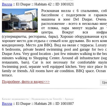
Вилла
::
El Duque
::
Habitats 42
::
ID 1001021
Роскошная вилла с 6 спальнями, со
бассейном с подогревом и гаражо
машины в зоне Del Duque. Очень
расположение - всего в несколько мин
от пляжа, пара минут ходьбы до т
центра. Вокруг вся инфраст
(супермаркеты, рестораны, бары). Хорошо оборудованная кух
хорошее место для отдыха с семьей или друзьями. Во всех ком
кондиционер. Место для BBQ. Вид на океан с террасы. Luxury 
6 bedrooms, private heated swimming pool and garage for two c
Duque Area. Very good location - just few minutes walking to the be
minutes walking to Shopping Center. Around all infrastructure (su
restaurants, bars). Car is not necessary for comfortable stayin
Swimming pool, separate well equipped kitchen. Very nice place fo
family or friends. All rooms have air condition. BBQ space. Ocean
terrace.
Подробнее, фото и видео>>>
Цен
Каталог недвижимости :: Недвижимость на Tenerife :: Аренда
Вилла
::
El Duque
::
Habitats 28
::
ID 1001007