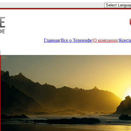
Главная
:
Все о Теренифе
:
О компании
:
Конт