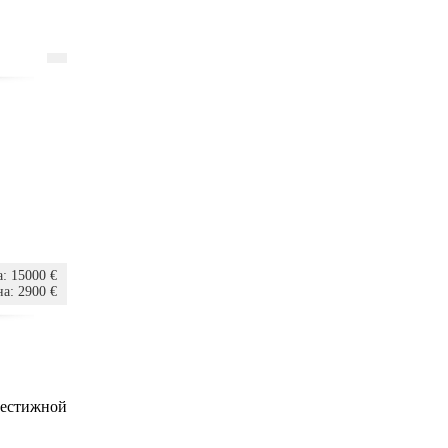
: 15000 €
а: 2900 €
рестижной