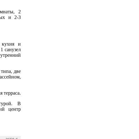
мнаты, 2
лых и 2-3
 кухня и
1 санузел
нутренний
типа, две
ассейном,
я терраса.
турой. В
кий центр