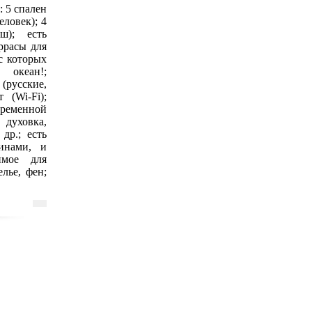
: 5 спален
еловек); 4
ш); есть
ррасы для
 с которых
океан!;
(русские,
 (Wi-Fi);
временной
 духовка,
др.; есть
инами, и
имое для
лье, фен;