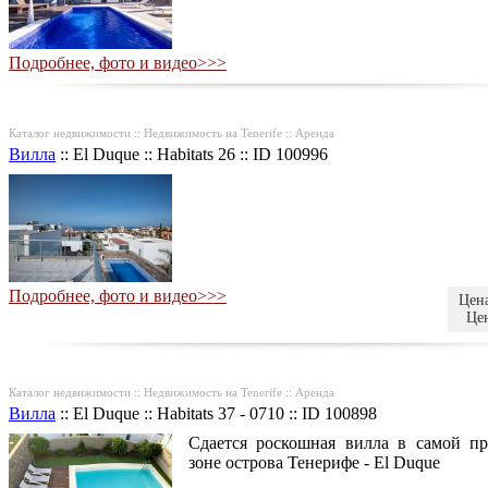
Подробнее, фото и видео>>>
Каталог недвижимости :: Недвижимость на Tenerife :: Аренда
Вилла
::
El Duque
::
Habitats 26
::
ID 100996
Подробнее, фото и видео>>>
Цена
Цен
Каталог недвижимости :: Недвижимость на Tenerife :: Аренда
Вилла
::
El Duque
::
Habitats 37 - 0710
::
ID 100898
Сдается роскошная вилла в самой п
зоне острова Тенерифе - El Duque