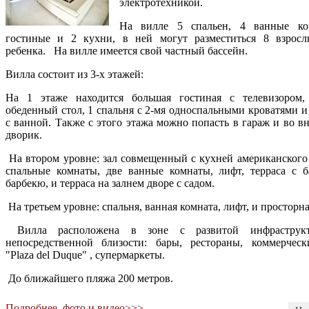
электротехникой.
На вилле 5 спальен, 4 ванные ко
гостиные и 2 кухни, в ней могут разместиться 8 взрос
ребенка. На вилле имеется свой частный бассейн.
Вилла состоит из 3-х этажей:
На 1 этаже находится большая гостиная с телевизором,
обеденный стол, 1 спальня с 2-мя односпальными кроватями и 
с ванной. Также с этого этажа можно попасть в гараж и во в
дворик.
На втором уровне: зал совмещенный с кухней американского 
спальные комнаты, две ванные комнаты, лифт, терраса с б
барбекю, и терраса на залнем дворе с садом.
На третьем уровне: спальня, ванная комната, лифт, и просторна
Вилла расположена в зоне с развитой инфраструк
непосредственной близости: бары, рестораны, коммерчес
"Plaza del Duque" , супермаркеты.
До ближайшего пляжа 200 метров.
Подробнее, фото и видео>>>