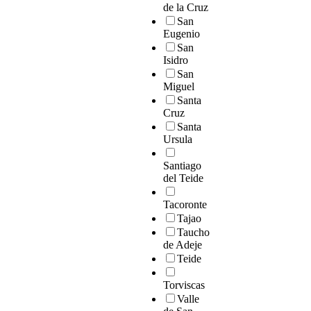
de la Cruz
San
Eugenio
San
Isidro
San
Miguel
Santa
Cruz
Santa
Ursula
Santiago
del Teide
Tacoronte
Tajao
Taucho
de Adeje
Teide
Torviscas
Valle