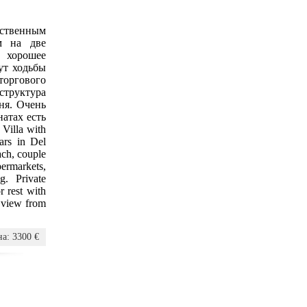
бственным
м на две
 хорошее
ут ходьбы
оргового
руктура
ня. Очень
натах есть
Villa with
ars in Del
ach, couple
permarkets,
g. Private
r rest with
 view from
а: 3300 €