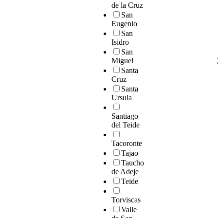
de la Cruz
San
Eugenio
San
Isidro
San
Miguel
Santa
Cruz
Santa
Ursula
Santiago
del Teide
Tacoronte
Tajao
Taucho
de Adeje
Teide
Torviscas
Valle