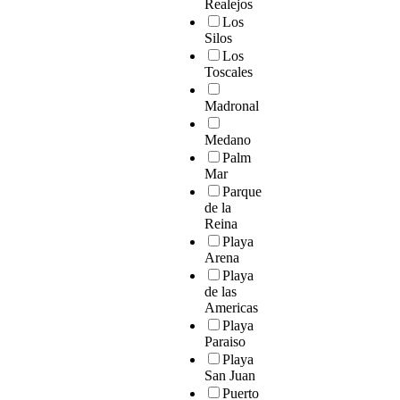
Realejos
Los
Silos
Los
Toscales
Madronal
Medano
Palm
Mar
Parque
de la
Reina
Playa
Arena
Playa
de las
Americas
Playa
Paraiso
Playa
San Juan
Puerto