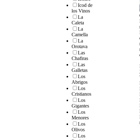
Icod de
los Vinos
La
Caleta
La
Camella
La
Orotava
Las
Chafiras
Las
Galletas
Los
Abrigos
Los
Cristianos
Los
Gigantes
Los
Menores
Los
Olivos
Los