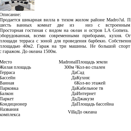
Описание:
Продается шикарная вилла в тихом жилом районе Madro?al. Пя
шесть ванных комнат две из низ с встроенным 
Просторная гостиная с видом на океан и остров LA Gomera.
оборудованная, всеми современными приборами, кухня. О
площади терраса с зоной для проведения барбекю. Собственн
площадью 40м2. Гараж на три машины. Не большой спорт
с гаражом. До океана 1500м.
Место
Madronal
Площадь земли
Жилая площадь
300м ²
Кол-во спален
Терраса
Да
Сад
Бассейн
Да
Кухня:
Ванная
6
Кол-во этажей
Парковка
Да
Кабельное тв
Балкон
Да
Интернет
Паркет
Да
Джакузи
Кондиционер
Да
Площадь бассейна
Названия
Villa
До океана
комплекса