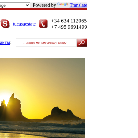
Powered by
Translate
+34 634 112065
tucasaestate
+7 495 9691499
акты
: