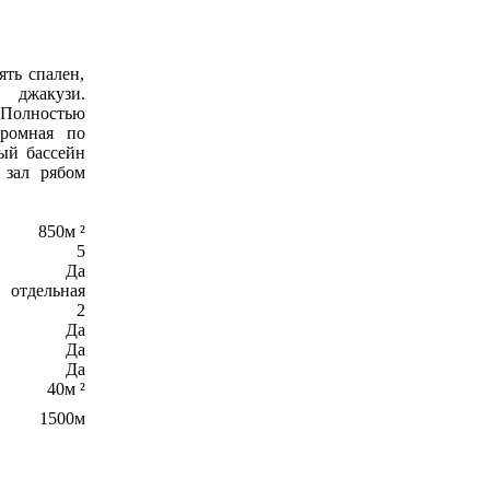
ть спален,
джакузи.
 Полностью
громная по
ый бассейн
 зал рябом
850м ²
5
Да
отдельная
2
Да
Да
Да
40м ²
1500м