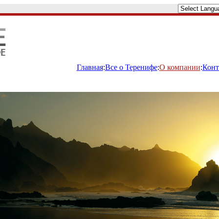
Главная
:
Все о Теренифе
:
О компании
:
Конт