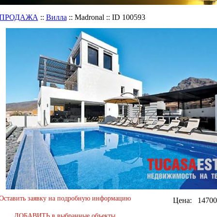
ПРОДАЖА
::
Вилла
::
Madronal
::
ID 100593
Оставить заявку на подробную информацию
Цена:
14700
ДОБАВИТЬ в выбранные объекты