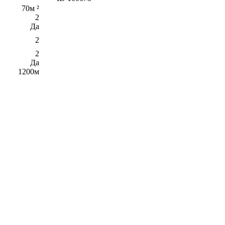
70м ²
2
Да
2
2
Да
1200м