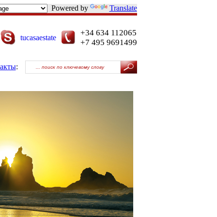
Powered by
Translate
+34 634 112065
tucasaestate
+7 495 9691499
акты
: