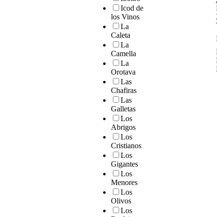
Icod de
los Vinos
La
Caleta
La
Camella
La
Orotava
Las
Chafiras
Las
Galletas
Los
Abrigos
Los
Cristianos
Los
Gigantes
Los
Menores
Los
Olivos
Los