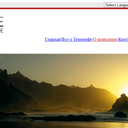
Главная
:
Все о Теренифе
:
О компании
:
Конт