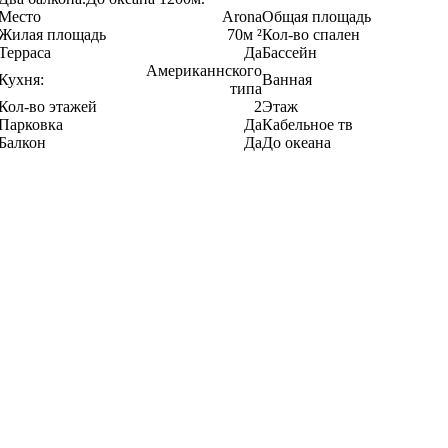
Место
Arona
Общая площадь
Жилая площадь
70м ²
Кол-во спален
Терраса
Да
Бассейн
Американнского
Кухня:
Ванная
типа
Кол-во этажей
2
Этаж
Парковка
Да
Кабельное тв
Балкон
Да
До океана