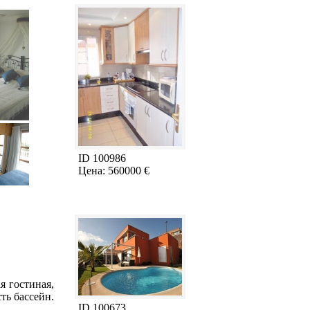
ID 100986
Цена: 560000 €
я гостиная,
ть бассейн.
ID 100673