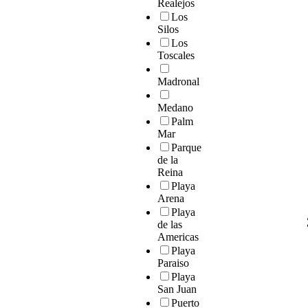
Realejos
Los
Silos
Los
Toscales
Madronal
Medano
Palm
Mar
Parque
de la
Reina
Playa
Arena
Playa
de las
Americas
Playa
Paraiso
Playa
San Juan
Puerto