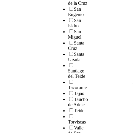
de la Cruz
San
Eugenio
San
Isidro
San
Miguel
Santa
Cruz
Santa
Ursula
Santiago
del Teide
Tacoronte
Tajao
Taucho
de Adeje
Teide
Torviscas
Valle